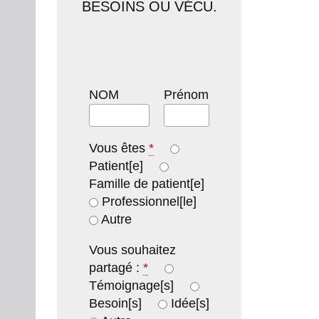
BESOINS OU VÉCU.
NOM
Prénom
Vous êtes
*
Patient[e]
Famille de patient[e]
Professionnel[le]
Autre
Vous souhaitez
partagé :
*
Témoignage[s]
Besoin[s]
Idée[s]