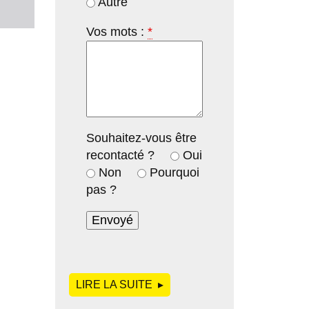
Autre
Vos mots :
*
Souhaitez-vous être
recontacté ?
Oui
Non
Pourquoi
pas ?
LIRE LA SUITE
DE