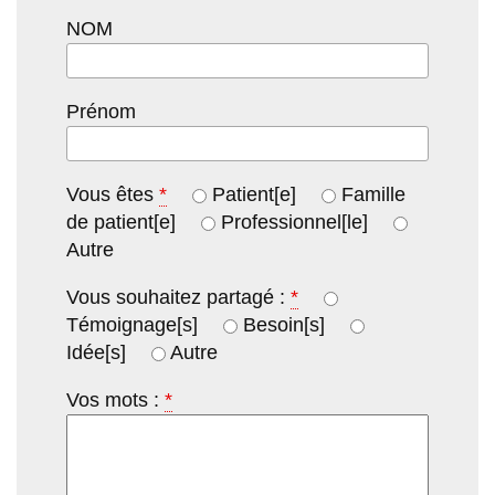
NOM
Prénom
Vous êtes
*
Patient[e]
Famille
de patient[e]
Professionnel[le]
Autre
Vous souhaitez partagé :
*
Témoignage[s]
Besoin[s]
Idée[s]
Autre
Vos mots :
*