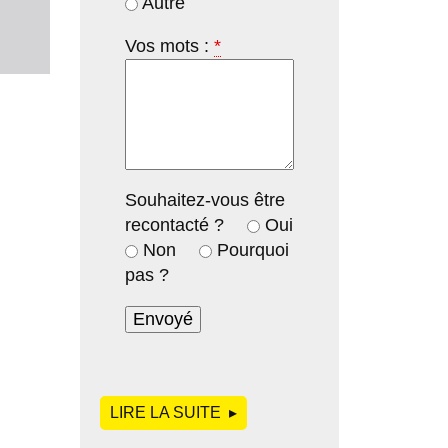
Autre
Vos mots :
*
Souhaitez-vous être
recontacté ?
Oui
Non
Pourquoi
pas ?
LIRE LA SUITE
DE