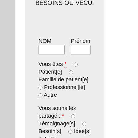
BESOINS OU VÉCU.
NOM
Prénom
Vous êtes
*
Patient[e]
Famille de patient[e]
Professionnel[le]
Autre
Vous souhaitez
partagé :
*
Témoignage[s]
Besoin[s]
Idée[s]